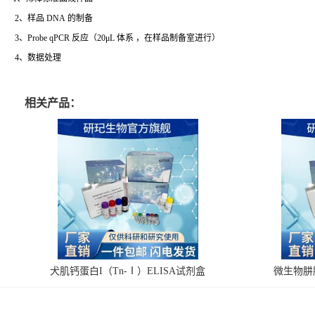
2、样品 DNA 的制备
3、Probe qPCR 反应（20μL 体系 ，在样品制备室进行）
4、数据处理
相关产品：
犬肌钙蛋白I（Tn-Ⅰ）ELISA试剂盒
微生物肼脱