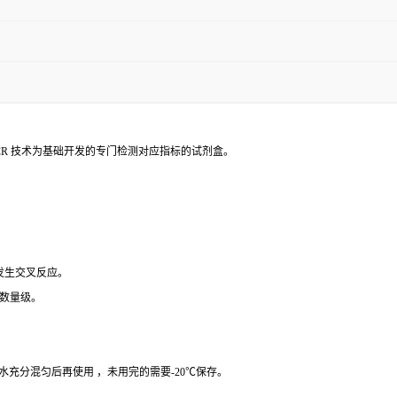
PCR 技术为基础开发的专门检测对应指标的试剂盒。
 发生交叉反应。
个数量级。
纯水充分混匀后再使用 ，未用完的需要-20℃保存。