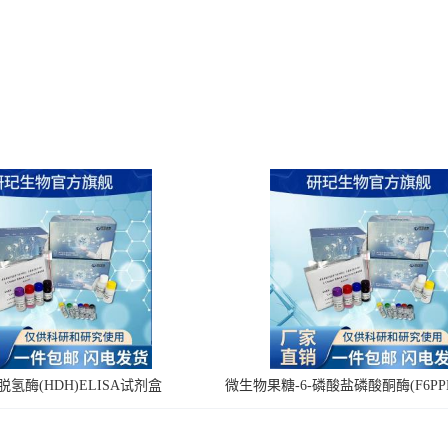
氢酶(HDH)ELISA试剂盒
微生物果糖-6-磷酸盐磷酸酮酶(F6PPK
剂盒