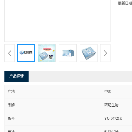
更新日期
产品详请
产地
中国
品牌
研玘生物
YQ-64721K
货号