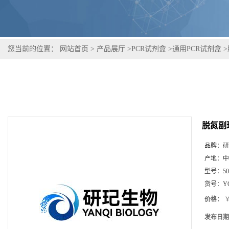
您当前的位置：
网站首页
>
产品展厅
>
PCR试剂盒
>
通用PCR试剂盒
>
脱氮副
品牌：
研
产地：
中
型号：
5
货号：
Y
价格：
￥
发布日期