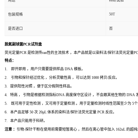
用途
科研试验
50T
包装规格
是否进口
否
脱氮副球菌PCR试剂盒
荧光定量PCR 是检测传ran性的主流技术 ，本产品就是以染料法/探针法荧光定量
特点：
1. 即开即用 ，用户只需要提供样品 DNA 模板。
2. 引物和探针经过优化 ，分析灵敏性高 ，可以达到 1000 拷贝/反应。
3. 提供阳性对照 ，便于区分假阴性样品。
4. 特高 ， 引物是根据检测指标DNA 高度保守区设计 ，不会跟其他生物的 DNA
5. 既可用于定性检测 ，又可用于定量检测 。用于定量检测时线性范围至少为 5
6. 本产品足够 50 次 20μL 体系的染料法/探针法荧光定量 PCR 反应。
7. 本产品只能用于科研。
注意 ：
引物-探针干粉在使用前需要短暂离心 ，然后在离心管中加入 162uL 的超