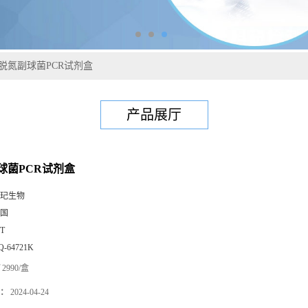
脱氮副球菌PCR试剂盒
产品展厅
球菌PCR试剂盒
玘生物
国
0T
Q-64721K
2990/盒
：
2024-04-24