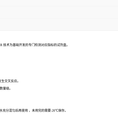
PCR 技术为基础开发的专门检测对应指标的试剂盒。
 发生交叉反应。
个数量级。
纯水充分混匀后再使用 ，未用完的需要-20℃保存。