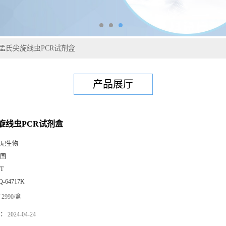
孟氏尖旋线虫PCR试剂盒
产品展厅
旋线虫PCR试剂盒
玘生物
国
0T
Q-64717K
2990/盒
：
2024-04-24