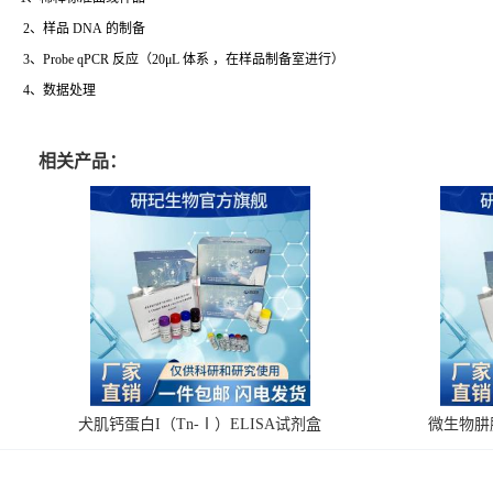
2、样品 DNA 的制备
3、Probe qPCR 反应（20μL 体系 ，在样品制备室进行）
4、数据处理
相关产品：
犬肌钙蛋白I（Tn-Ⅰ）ELISA试剂盒
微生物肼脱