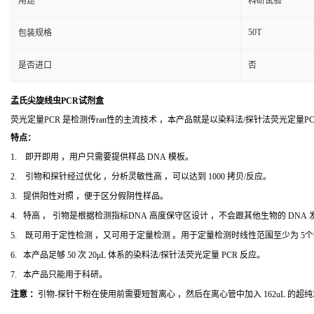
用途
科研试验
50T
包装规格
是否进口
否
孟氏尖旋线虫PCR试剂盒
荧光定量PCR 是检测传ran性的主流技术 ，本产品就是以染料法/探针法荧光定量
特点：
1. 即开即用 ，用户只需要提供样品 DNA 模板。
2. 引物和探针经过优化 ，分析灵敏性高 ，可以达到 1000 拷贝/反应。
3. 提供阳性对照 ，便于区分假阴性样品。
4. 特高 ， 引物是根据检测指标DNA 高度保守区设计 ，不会跟其他生物的 DNA
5. 既可用于定性检测 ，又可用于定量检测 。用于定量检测时线性范围至少为 5
6. 本产品足够 50 次 20μL 体系的染料法/探针法荧光定量 PCR 反应。
7. 本产品只能用于科研。
注意 ：
引物-探针干粉在使用前需要短暂离心 ，然后在离心管中加入 162uL 的超