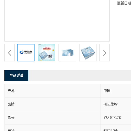
更新日期
产品详请
产地
中国
品牌
研玘生物
YQ-64717K
货号