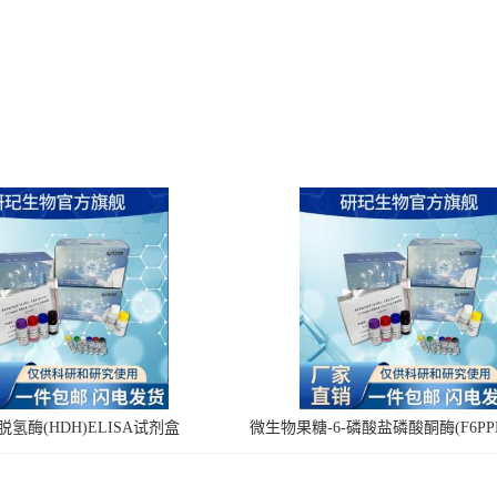
氢酶(HDH)ELISA试剂盒
微生物果糖-6-磷酸盐磷酸酮酶(F6PPK
剂盒