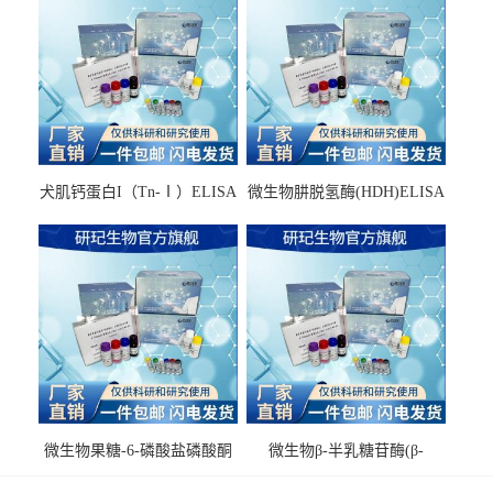
犬肌钙蛋白I（Tn-Ⅰ）ELISA
微生物肼脱氢酶(HDH)ELISA
试剂盒
试剂盒
微生物果糖-6-磷酸盐磷酸酮
微生物β-半乳糖苷酶(β-
酶(F6PPK)ELISA试剂盒
GAL)ELISA试剂盒