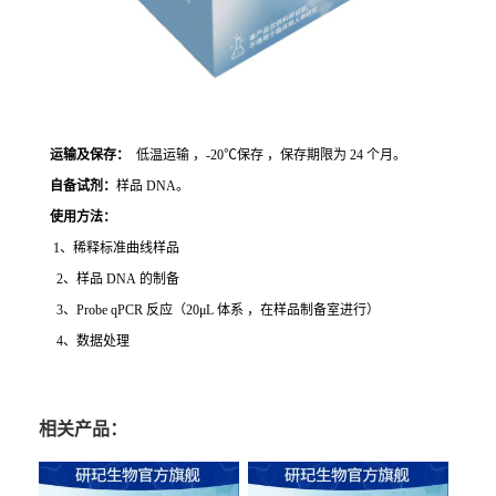
运输及保存：
低温运输 ，-20℃保存 ，保存期限为 24 个月。
自备试剂：
样品 DNA。
使用方法
：
1、稀释标准曲线样品
2、样品 DNA 的制备
3、Probe qPCR 反应（20μL 体系 ，在样品制备室进行）
4、数据处理
相关产品：