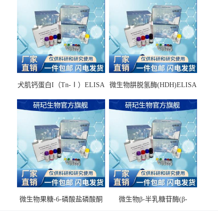
犬肌钙蛋白I（Tn-Ⅰ）ELISA
微生物肼脱氢酶(HDH)ELISA
试剂盒
试剂盒
微生物果糖-6-磷酸盐磷酸酮
微生物β-半乳糖苷酶(β-
酶(F6PPK)ELISA试剂盒
GAL)ELISA试剂盒