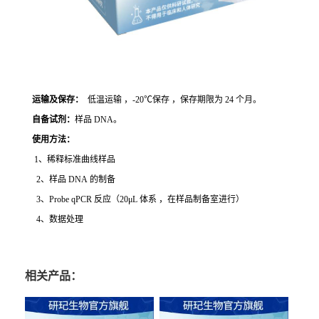
运输及保存：
低温运输 ，-20℃保存 ，保存期限为 24 个月。
自备试剂：
样品 DNA。
使用方法
：
1、稀释标准曲线样品
2、样品 DNA 的制备
3、Probe qPCR 反应（20μL 体系 ，在样品制备室进行）
4、数据处理
相关产品：