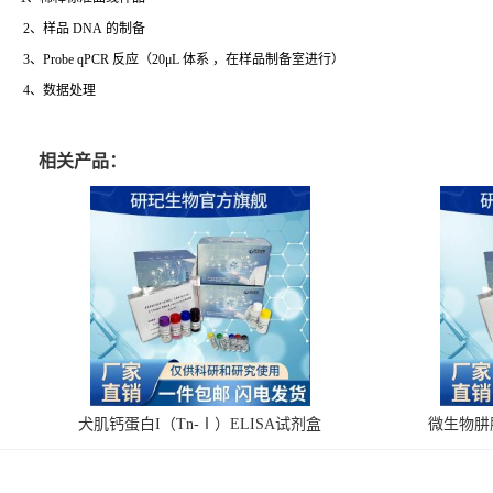
2、样品 DNA 的制备
3、Probe qPCR 反应（20μL 体系 ，在样品制备室进行）
4、数据处理
相关产品：
犬肌钙蛋白I（Tn-Ⅰ）ELISA试剂盒
微生物肼脱