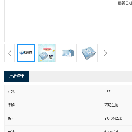
更新日期
产品详请
产地
中国
品牌
研玘生物
YQ-64622K
货号