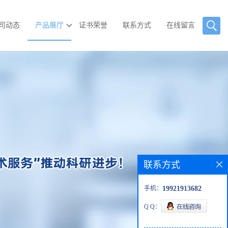
司动态
产品展厅
证书荣誉
联系方式
在线留言
联系方式
手机：
19921913682
Q Q：