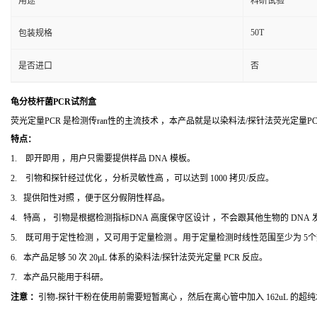
用途
科研试验
50T
包装规格
是否进口
否
龟分枝杆菌PCR试剂盒
荧光定量PCR 是检测传ran性的主流技术 ，本产品就是以染料法/探针法荧光定量
特点：
1. 即开即用 ，用户只需要提供样品 DNA 模板。
2. 引物和探针经过优化 ，分析灵敏性高 ，可以达到 1000 拷贝/反应。
3. 提供阳性对照 ，便于区分假阴性样品。
4. 特高 ， 引物是根据检测指标DNA 高度保守区设计 ，不会跟其他生物的 DNA
5. 既可用于定性检测 ，又可用于定量检测 。用于定量检测时线性范围至少为 5
6. 本产品足够 50 次 20μL 体系的染料法/探针法荧光定量 PCR 反应。
7. 本产品只能用于科研。
注意 ：
引物-探针干粉在使用前需要短暂离心 ，然后在离心管中加入 162uL 的超