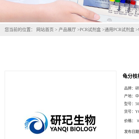
您当前的位置：
网站首页
>
产品展厅
>
PCR试剂盒
>
通用PCR试剂盒
>
龟分枝
品牌：
研
产地：
中
型号：
5
货号：
Y
价格：
￥
发布日期