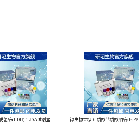
氢酶(HDH)ELISA试剂盒
微生物果糖-6-磷酸盐磷酸酮酶(F6PPK
剂盒