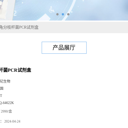
龟分枝杆菌PCR试剂盒
产品展厅
杆菌PCR试剂盒
玘生物
国
0T
Q-64622K
2990/盒
：
2024-04-24