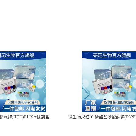
氢酶(HDH)ELISA试剂盒
微生物果糖-6-磷酸盐磷酸酮酶(F6PPK
剂盒