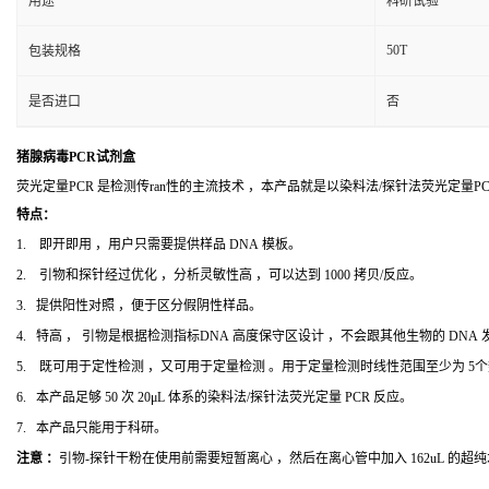
用途
科研试验
50T
包装规格
是否进口
否
猪腺病毒PCR试剂盒
荧光定量PCR 是检测传ran性的主流技术 ，本产品就是以染料法/探针法荧光定量
特点：
1. 即开即用 ，用户只需要提供样品 DNA 模板。
2. 引物和探针经过优化 ，分析灵敏性高 ，可以达到 1000 拷贝/反应。
3. 提供阳性对照 ，便于区分假阴性样品。
4. 特高 ， 引物是根据检测指标DNA 高度保守区设计 ，不会跟其他生物的 DNA
5. 既可用于定性检测 ，又可用于定量检测 。用于定量检测时线性范围至少为 5
6. 本产品足够 50 次 20μL 体系的染料法/探针法荧光定量 PCR 反应。
7. 本产品只能用于科研。
注意 ：
引物-探针干粉在使用前需要短暂离心 ，然后在离心管中加入 162uL 的超