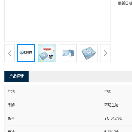
更新日期
产品详请
产地
中国
品牌
研玘生物
YQ-64570K
货号