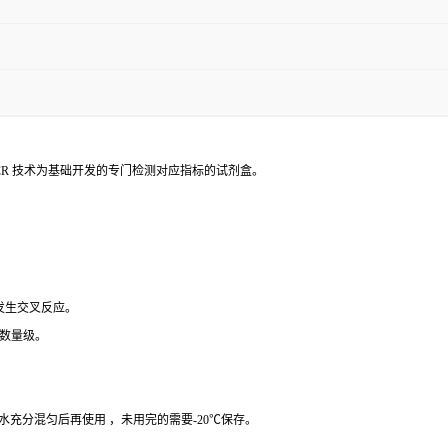
PCR 技术为基础开发的专门检测对应指标的试剂盒。
 发生交叉反应。
个数量级。
纯水充分混匀后再使用 ，未用完的需要-20℃保存。