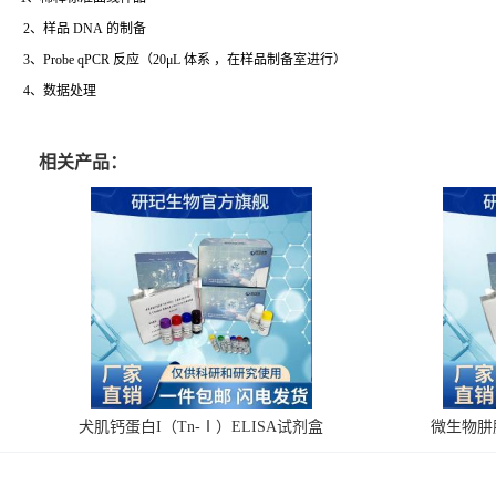
2、样品 DNA 的制备
3、Probe qPCR 反应（20μL 体系 ，在样品制备室进行）
4、数据处理
相关产品：
犬肌钙蛋白I（Tn-Ⅰ）ELISA试剂盒
微生物肼脱