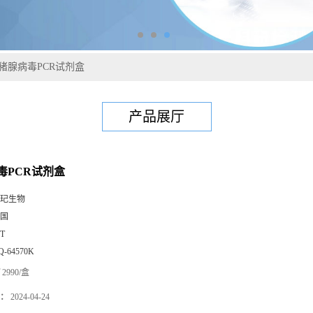
猪腺病毒PCR试剂盒
产品展厅
毒PCR试剂盒
玘生物
国
0T
Q-64570K
2990/盒
：
2024-04-24