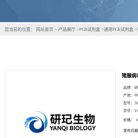
您当前的位置：
网站首页
>
产品展厅
>
PCR试剂盒
>
通用PCR试剂盒
>
猪腺病
品牌：
研
产地：
中
型号：
5
货号：
Y
价格：
￥
发布日期