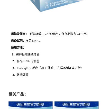
运输及保存：
低温运输 ，-20℃保存 ，保存期限为 24 个月。
自备试剂：
样品 DNA。
使用方法
：
1、稀释标准曲线样品
2、样品 DNA 的制备
3、Probe qPCR 反应（20μL 体系 ，在样品制备室进行）
4、数据处理
相关产品：