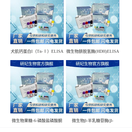
犬肌钙蛋白I（Tn-Ⅰ）ELISA
微生物肼脱氢酶(HDH)ELISA
试剂盒
试剂盒
微生物果糖-6-磷酸盐磷酸酮
微生物β-半乳糖苷酶(β-
酶(F6PPK)ELISA试剂盒
GAL)ELISA试剂盒