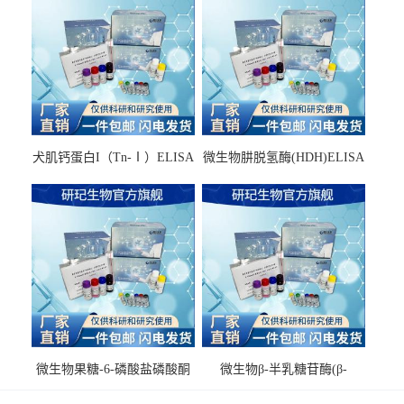
犬肌钙蛋白I（Tn-Ⅰ）ELISA
微生物肼脱氢酶(HDH)ELISA
试剂盒
试剂盒
微生物果糖-6-磷酸盐磷酸酮
微生物β-半乳糖苷酶(β-
酶(F6PPK)ELISA试剂盒
GAL)ELISA试剂盒