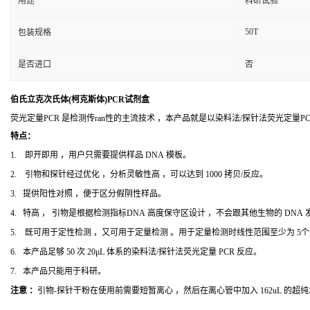
用途
科研试验
50T
包装规格
是否进口
否
伯氏立克次氏体(柯克斯体)PCR试剂盒
荧光定量PCR 是检测传ran性的主流技术 ，本产品就是以染料法/探针法荧光定量
特点：
1. 即开即用 ，用户只需要提供样品 DNA 模板。
2. 引物和探针经过优化 ，分析灵敏性高 ，可以达到 1000 拷贝/反应。
3. 提供阳性对照 ，便于区分假阴性样品。
4. 特高 ， 引物是根据检测指标DNA 高度保守区设计 ，不会跟其他生物的 DNA
5. 既可用于定性检测 ，又可用于定量检测 。用于定量检测时线性范围至少为 5
6. 本产品足够 50 次 20μL 体系的染料法/探针法荧光定量 PCR 反应。
7. 本产品只能用于科研。
注意 ：
引物-探针干粉在使用前需要短暂离心 ，然后在离心管中加入 162uL 的超