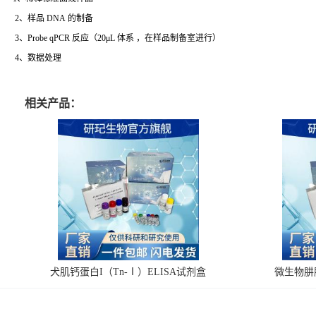
2、样品 DNA 的制备
3、Probe qPCR 反应（20μL 体系 ，在样品制备室进行）
4、数据处理
相关产品：
犬肌钙蛋白I（Tn-Ⅰ）ELISA试剂盒
微生物肼脱