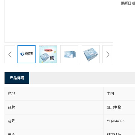
更新日期
产品详请
产地
中国
品牌
研玘生物
YQ-64489K
货号