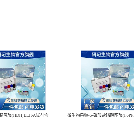
氢酶(HDH)ELISA试剂盒
微生物果糖-6-磷酸盐磷酸酮酶(F6PPK
剂盒