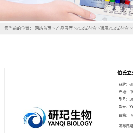
您当前的位置：
网站首页
>
产品展厅
>
PCR试剂盒
>
通用PCR试剂盒
>
伯氏立
品牌：
研
产地：
中
型号：
5
货号：
Y
价格：
￥
发布日期