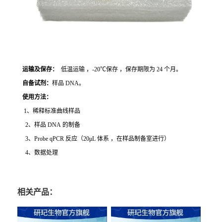
运输及保存：
低温运输 ，-20℃保存 ，保存期限为 24 个月。
自备试剂：
样品 DNA。
使用方法
：
1、稀释标准曲线样品
2、样品 DNA 的制备
3、Probe qPCR 反应（20μL 体系 ，在样品制备室进行）
4、数据处理
相关产品：