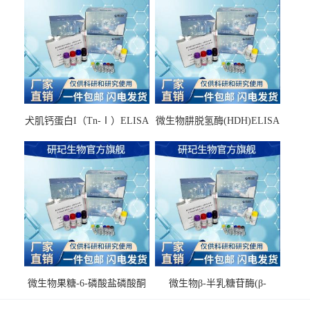
犬肌钙蛋白I（Tn-Ⅰ）ELISA
微生物肼脱氢酶(HDH)ELISA
试剂盒
试剂盒
微生物果糖-6-磷酸盐磷酸酮
微生物β-半乳糖苷酶(β-
酶(F6PPK)ELISA试剂盒
GAL)ELISA试剂盒