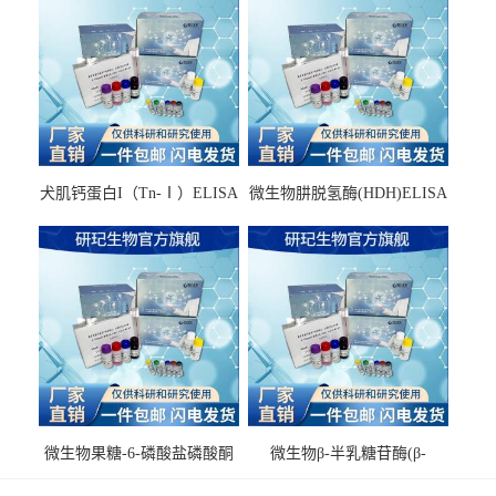
犬肌钙蛋白I（Tn-Ⅰ）ELISA
微生物肼脱氢酶(HDH)ELISA
试剂盒
试剂盒
微生物果糖-6-磷酸盐磷酸酮
微生物β-半乳糖苷酶(β-
酶(F6PPK)ELISA试剂盒
GAL)ELISA试剂盒