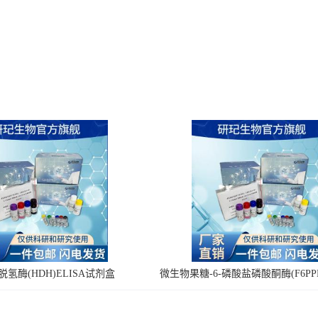
氢酶(HDH)ELISA试剂盒
微生物果糖-6-磷酸盐磷酸酮酶(F6PPK
剂盒