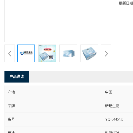
更新日期
产品详请
产地
中国
品牌
研玘生物
YQ-64454K
货号