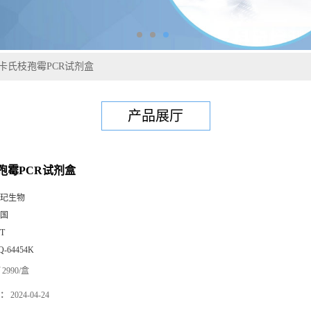
卡氏枝孢霉PCR试剂盒
产品展厅
孢霉PCR试剂盒
玘生物
国
0T
Q-64454K
2990/盒
：
2024-04-24