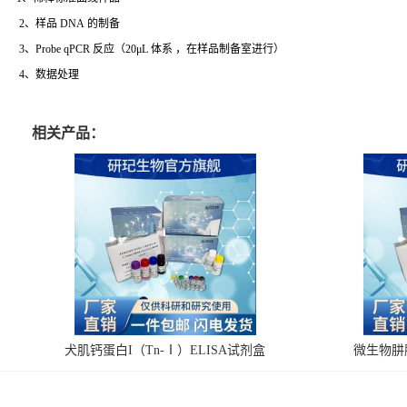
2、样品 DNA 的制备
3、Probe qPCR 反应（20μL 体系 ，在样品制备室进行）
4、数据处理
相关产品：
犬肌钙蛋白I（Tn-Ⅰ）ELISA试剂盒
微生物肼脱