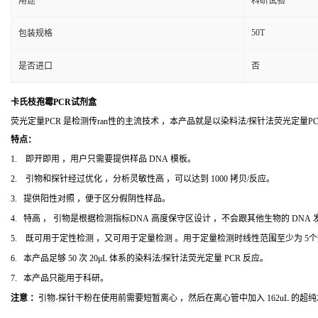
用途
科研试验
50T
包装规格
是否进口
否
卡氏枝孢霉PCR试剂盒
荧光定量PCR 是检测传ran性的主流技术 ，本产品就是以染料法/探针法荧光定量
特点：
1. 即开即用 ，用户只需要提供样品 DNA 模板。
2. 引物和探针经过优化 ，分析灵敏性高 ，可以达到 1000 拷贝/反应。
3. 提供阳性对照 ，便于区分假阴性样品。
4. 特高 ， 引物是根据检测指标DNA 高度保守区设计 ，不会跟其他生物的 DNA
5. 既可用于定性检测 ，又可用于定量检测 。用于定量检测时线性范围至少为 5
6. 本产品足够 50 次 20μL 体系的染料法/探针法荧光定量 PCR 反应。
7. 本产品只能用于科研。
注意 ：
引物-探针干粉在使用前需要短暂离心 ，然后在离心管中加入 162uL 的超