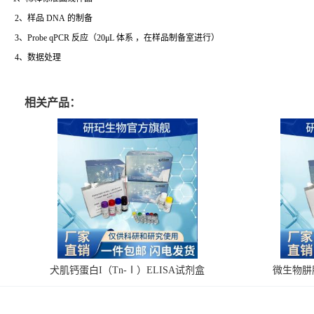
2、样品 DNA 的制备
3、Probe qPCR 反应（20μL 体系 ，在样品制备室进行）
4、数据处理
相关产品：
犬肌钙蛋白I（Tn-Ⅰ）ELISA试剂盒
微生物肼脱