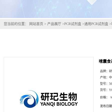
您当前的位置：
网站首页
>
产品展厅
>
PCR试剂盒
>
通用PCR试剂盒
>
嗉囊食
品牌：
研
产地：
中
型号：
5
货号：
Y
价格：
￥
发布日期