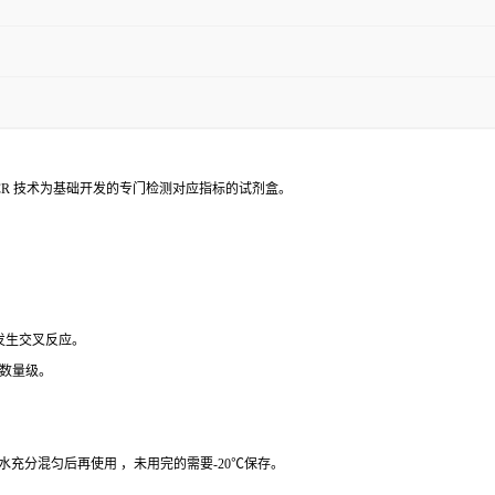
PCR 技术为基础开发的专门检测对应指标的试剂盒。
 发生交叉反应。
个数量级。
纯水充分混匀后再使用 ，未用完的需要-20℃保存。