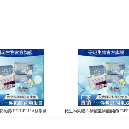
氢酶(HDH)ELISA试剂盒
微生物果糖-6-磷酸盐磷酸酮酶(F6PPK
剂盒