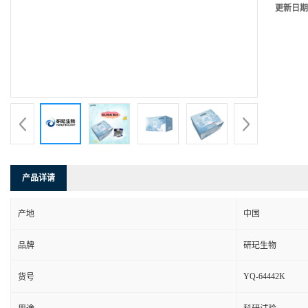
更新日期
产品详请
产地
中国
品牌
研玘生物
YQ-64442K
货号