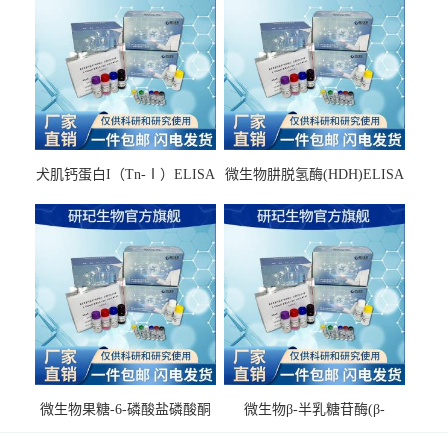
犬肌钙蛋白I（Tn-Ⅰ）ELISA
微生物肼脱氢酶(HDH)ELISA
试剂盒
试剂盒
微生物果糖-6-磷酸盐磷酸酮
微生物β-半乳糖苷酶(β-
酶(F6PPK)ELISA试剂盒
GAL)ELISA试剂盒