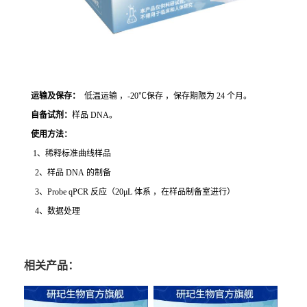
运输及保存：
低温运输 ，-20℃保存 ，保存期限为 24 个月。
自备试剂：
样品 DNA。
使用方法
：
1、稀释标准曲线样品
2、样品 DNA 的制备
3、Probe qPCR 反应（20μL 体系 ，在样品制备室进行）
4、数据处理
相关产品：