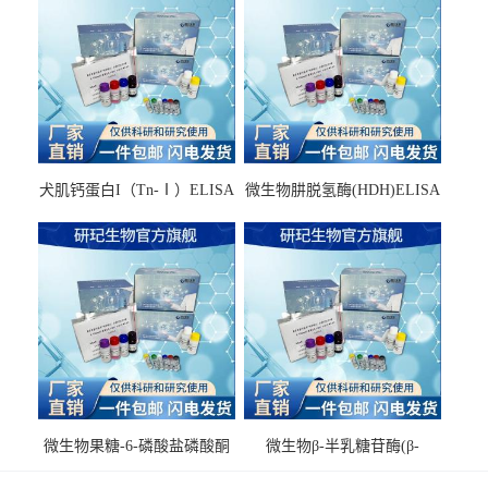
犬肌钙蛋白I（Tn-Ⅰ）ELISA
微生物肼脱氢酶(HDH)ELISA
试剂盒
试剂盒
微生物果糖-6-磷酸盐磷酸酮
微生物β-半乳糖苷酶(β-
酶(F6PPK)ELISA试剂盒
GAL)ELISA试剂盒