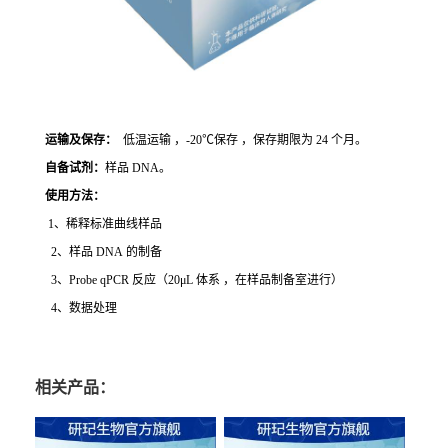
运输及保存：
低温运输 ，-20℃保存 ，保存期限为 24 个月。
自备试剂：
样品 DNA。
使用方法
：
1、稀释标准曲线样品
2、样品 DNA 的制备
3、Probe qPCR 反应（20μL 体系 ，在样品制备室进行）
4、数据处理
相关产品：