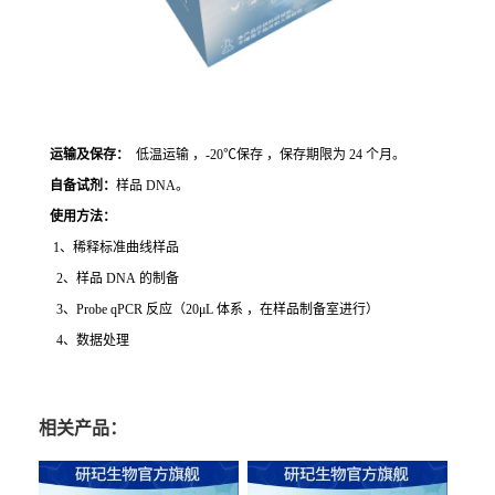
运输及保存：
低温运输 ，-20℃保存 ，保存期限为 24 个月。
自备试剂：
样品 DNA。
使用方法
：
1、稀释标准曲线样品
2、样品 DNA 的制备
3、Probe qPCR 反应（20μL 体系 ，在样品制备室进行）
4、数据处理
相关产品：