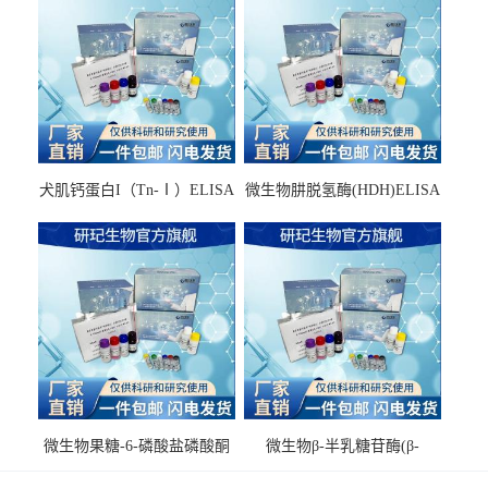
犬肌钙蛋白I（Tn-Ⅰ）ELISA
微生物肼脱氢酶(HDH)ELISA
试剂盒
试剂盒
微生物果糖-6-磷酸盐磷酸酮
微生物β-半乳糖苷酶(β-
酶(F6PPK)ELISA试剂盒
GAL)ELISA试剂盒