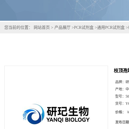
您当前的位置：
网站首页
>
产品展厅
>
PCR试剂盒
>
通用PCR试剂盒
>
枝顶孢
品牌：
研
产地：
中
型号：
5
货号：
Y
价格：
￥
发布日期