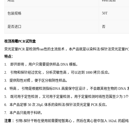
用途
科研试验
50T
包装规格
是否进口
否
枝顶孢霉PCR试剂盒
荧光定量PCR 是检测传ran性的主流技术 ，本产品就是以染料法/探针法荧光定量
特点：
1. 即开即用 ，用户只需要提供样品 DNA 模板。
2. 引物和探针经过优化 ，分析灵敏性高 ，可以达到 1000 拷贝/反应。
3. 提供阳性对照 ，便于区分假阴性样品。
4. 特高 ， 引物是根据检测指标DNA 高度保守区设计 ，不会跟其他生物的 DNA
5. 既可用于定性检测 ，又可用于定量检测 。用于定量检测时线性范围至少为 5
6. 本产品足够 50 次 20μL 体系的染料法/探针法荧光定量 PCR 反应。
7. 本产品只能用于科研。
注意 ：
引物-探针干粉在使用前需要短暂离心 ，然后在离心管中加入 162uL 的超