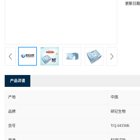
更新日期
产品详请
产地
中国
品牌
研玘生物
YQ-64356K
货号