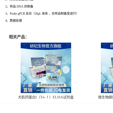
2、样品 DNA 的制备
3、Probe qPCR 反应（20μL 体系 ，在样品制备室进行）
4、数据处理
相关产品：
犬肌钙蛋白I（Tn-Ⅰ）ELISA试剂盒
微生物肼脱