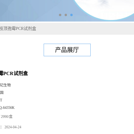
枝顶孢霉PCR试剂盒
产品展厅
霉PCR试剂盒
玘生物
国
0T
Q-64356K
2990/盒
：
2024-04-24