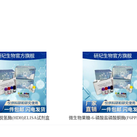
氢酶(HDH)ELISA试剂盒
微生物果糖-6-磷酸盐磷酸酮酶(F6PPK
剂盒