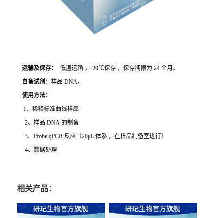
运输及保存：
低温运输 ，-20℃保存 ，保存期限为 24 个月。
自备试剂：
样品 DNA。
使用方法
：
1、稀释标准曲线样品
2、样品 DNA 的制备
3、Probe qPCR 反应（20μL 体系 ，在样品制备室进行）
4、数据处理
相关产品：