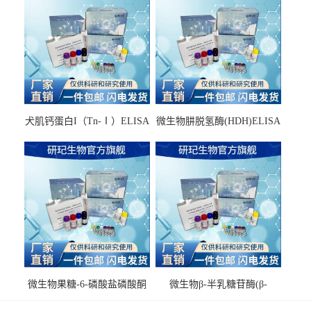
犬肌钙蛋白I（Tn-Ⅰ）ELISA
微生物肼脱氢酶(HDH)ELISA
试剂盒
试剂盒
微生物果糖-6-磷酸盐磷酸酮
微生物β-半乳糖苷酶(β-
酶(F6PPK)ELISA试剂盒
GAL)ELISA试剂盒