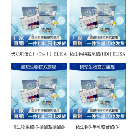
犬肌钙蛋白I（Tn-Ⅰ）ELISA
微生物肼脱氢酶(HDH)ELISA
试剂盒
试剂盒
微生物果糖-6-磷酸盐磷酸酮
微生物β-半乳糖苷酶(β-
酶(F6PPK)ELISA试剂盒
GAL)ELISA试剂盒