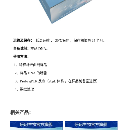
运输及保存：
低温运输 ，-20℃保存 ，保存期限为 24 个月。
自备试剂：
样品 DNA。
使用方法
：
1、稀释标准曲线样品
2、样品 DNA 的制备
3、Probe qPCR 反应（20μL 体系 ，在样品制备室进行）
4、数据处理
相关产品：