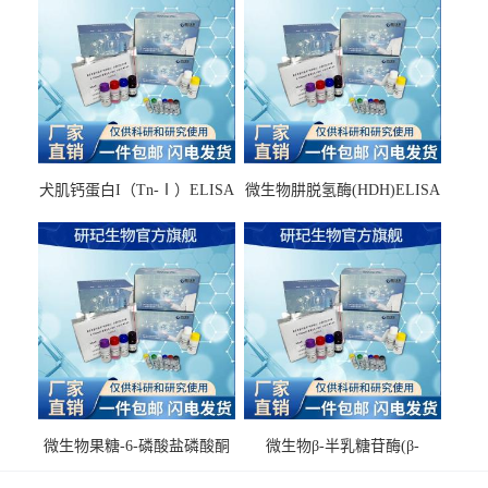
犬肌钙蛋白I（Tn-Ⅰ）ELISA
微生物肼脱氢酶(HDH)ELISA
试剂盒
试剂盒
微生物果糖-6-磷酸盐磷酸酮
微生物β-半乳糖苷酶(β-
酶(F6PPK)ELISA试剂盒
GAL)ELISA试剂盒