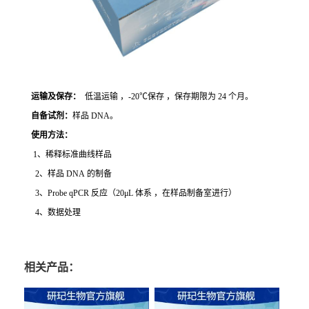
运输及保存：
低温运输 ，-20℃保存 ，保存期限为 24 个月。
自备试剂：
样品 DNA。
使用方法
：
1、稀释标准曲线样品
2、样品 DNA 的制备
3、Probe qPCR 反应（20μL 体系 ，在样品制备室进行）
4、数据处理
相关产品：