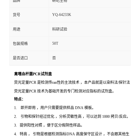
品牌
研玘生物
YQ-64233K
货号
用途
科研试验
50T
包装规格
是否进口
否
禽嗜血杆菌PCR试剂盒
荧光定量PCR 是检测传ran性的主流技术 ，本产品就是以染料法/探针法
荧光定量PCR 技术为基础开发的专门检测对应指标的试剂盒。
特点：
1. 即开即用 ，用户只需要提供样品 DNA 模板。
2. 引物和探针经过优化 ，分析灵敏性高 ，可以达到 1000 拷贝/反应。
3. 提供阳性对照 ，便于区分假阴性样品。
4. 特高 ， 引物是根据检测指标DNA 高度保守区设计 ，不会跟其他生