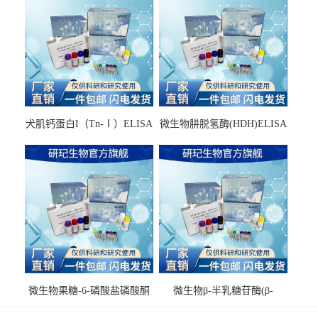
犬肌钙蛋白I（Tn-Ⅰ）ELISA
微生物肼脱氢酶(HDH)ELISA
试剂盒
试剂盒
微生物果糖-6-磷酸盐磷酸酮
微生物β-半乳糖苷酶(β-
酶(F6PPK)ELISA试剂盒
GAL)ELISA试剂盒