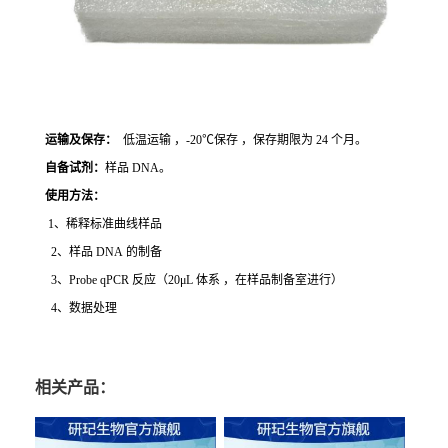
运输及保存：
低温运输 ，-20℃保存 ，保存期限为 24 个月。
自备试剂：
样品 DNA。
使用方法
：
1、稀释标准曲线样品
2、样品 DNA 的制备
3、Probe qPCR 反应（20μL 体系 ，在样品制备室进行）
4、数据处理
相关产品：