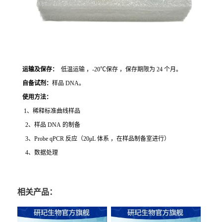
运输及保存：
低温运输 ，-20℃保存 ，保存期限为 24 个月。
自备试剂：
样品 DNA。
使用方法
：
1、稀释标准曲线样品
2、样品 DNA 的制备
3、Probe qPCR 反应（20μL 体系 ，在样品制备室进行）
4、数据处理
相关产品：