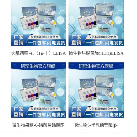
犬肌钙蛋白I（Tn-Ⅰ）ELISA
微生物肼脱氢酶(HDH)ELISA
试剂盒
试剂盒
微生物果糖-6-磷酸盐磷酸酮
微生物β-半乳糖苷酶(β-
酶(F6PPK)ELISA试剂盒
GAL)ELISA试剂盒