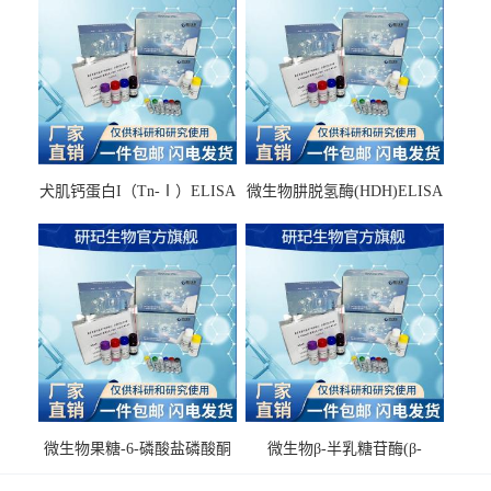
犬肌钙蛋白I（Tn-Ⅰ）ELISA
微生物肼脱氢酶(HDH)ELISA
试剂盒
试剂盒
微生物果糖-6-磷酸盐磷酸酮
微生物β-半乳糖苷酶(β-
酶(F6PPK)ELISA试剂盒
GAL)ELISA试剂盒