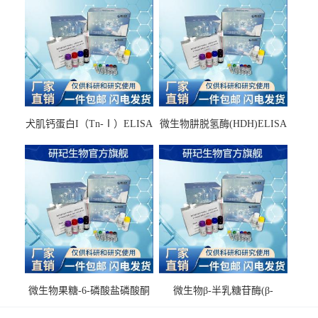
犬肌钙蛋白I（Tn-Ⅰ）ELISA
微生物肼脱氢酶(HDH)ELISA
试剂盒
试剂盒
微生物果糖-6-磷酸盐磷酸酮
微生物β-半乳糖苷酶(β-
酶(F6PPK)ELISA试剂盒
GAL)ELISA试剂盒