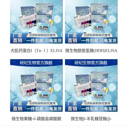
犬肌钙蛋白I（Tn-Ⅰ）ELISA
微生物肼脱氢酶(HDH)ELISA
试剂盒
试剂盒
微生物果糖-6-磷酸盐磷酸酮
微生物β-半乳糖苷酶(β-
酶(F6PPK)ELISA试剂盒
GAL)ELISA试剂盒