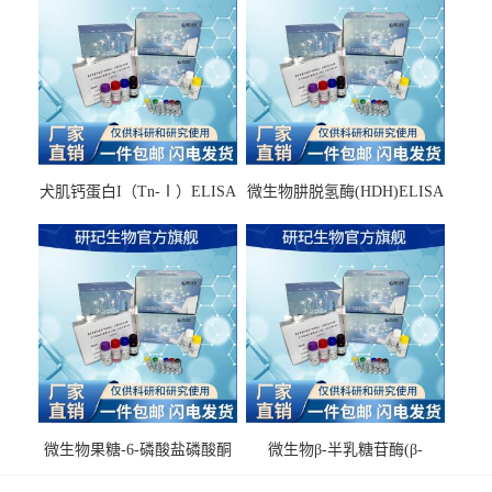
犬肌钙蛋白I（Tn-Ⅰ）ELISA
微生物肼脱氢酶(HDH)ELISA
试剂盒
试剂盒
微生物果糖-6-磷酸盐磷酸酮
微生物β-半乳糖苷酶(β-
酶(F6PPK)ELISA试剂盒
GAL)ELISA试剂盒