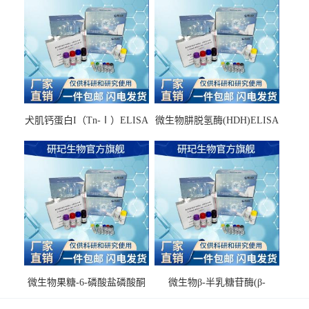
犬肌钙蛋白I（Tn-Ⅰ）ELISA
微生物肼脱氢酶(HDH)ELISA
试剂盒
试剂盒
微生物果糖-6-磷酸盐磷酸酮
微生物β-半乳糖苷酶(β-
酶(F6PPK)ELISA试剂盒
GAL)ELISA试剂盒