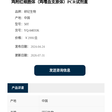
鸡附红细胞体（鸡嗜血支原体）PCR试剂盒
品牌：
研玘生物
产地：
中国
型号：
50T
货号：
YQ-64031K
价格：
￥2990/盒
发布日期：
2024-04-24
更新日期：
2026-07-31
发送咨询信息
产品详请
产地
中国