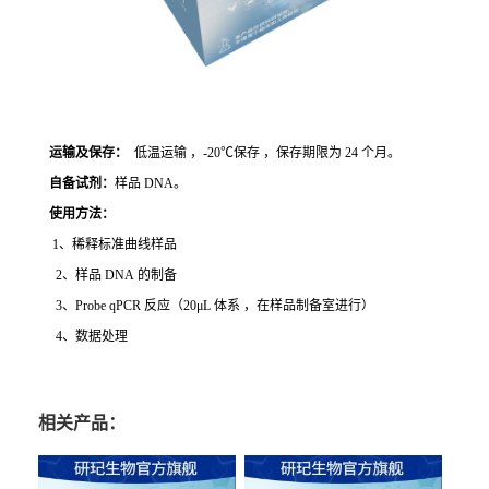
运输及保存：
低温运输 ，-20℃保存 ，保存期限为 24 个月。
自备试剂：
样品 DNA。
使用方法
：
1、稀释标准曲线样品
2、样品 DNA 的制备
3、Probe qPCR 反应（20μL 体系 ，在样品制备室进行）
4、数据处理
相关产品：