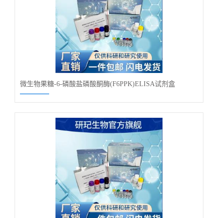
微生物果糖-6-磷酸盐磷酸酮酶(F6PPK)ELISA试剂盒