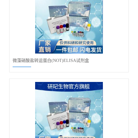
微藻硝酸盐转运蛋白(NOT)ELISA试剂盒