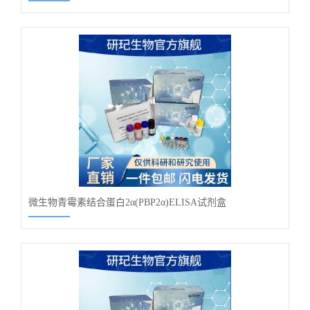
微生物青霉素结合蛋白2α(PBP2α)ELISA试剂盒