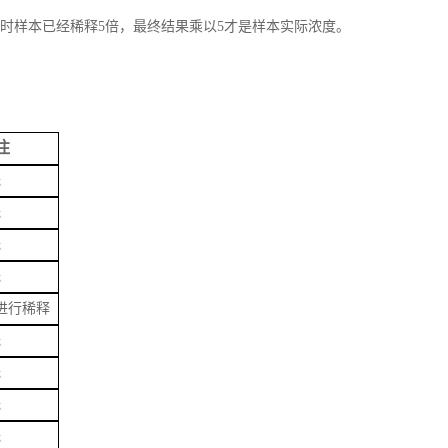
作时样本已经稀释5倍，最终结果乘以5才是样本实际浓度。
注
无
无
无
无
进行稀释
无
无
无
无