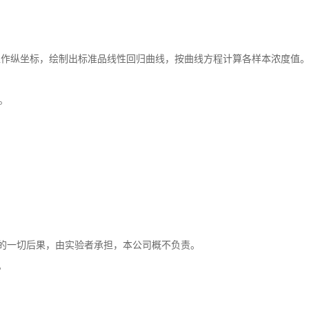
。
D值作纵坐标，绘制出标准品线性回归曲线，按曲线方程计算各样本浓度值
。
生的一切后果，由实验者承担，本公司概不负责。
。