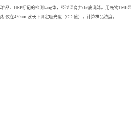
准品、HRP标记的检测kàng体，经过温育并chè底洗涤。用底物TMB显
仪在450nm 波长下测定吸光度（OD 值），计算样品浓度。