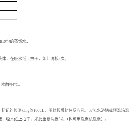
无
无
L
加19份的蒸馏水。
内液体，在吸水纸上拍干，如此洗板5次。
密封放回4℃。
记的检测kàng体100μL，用封板膜封住反应孔，37℃水浴锅或恒温箱温育
涤液，吸水纸上拍干，如此重复洗板5次（也可用洗板机洗板）。