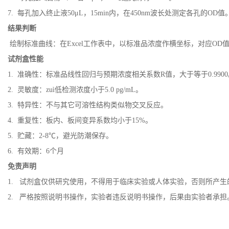
7. 每孔加入终止液50μL，15min内，在450nm波长处测定各孔的OD值
结果判断
绘制标准曲线：在Excel工作表中，以标准品浓度作横坐标，对应O
试剂盒性能
1. 准确性：标准品线性回归与预期浓度相关系数R值，大于等于0.9900
2. 灵敏度：zuì低检测浓度小于5.0 pg/mL。
3. 特异性：不与其它可溶性结构类似物交叉反应。
4. 重复性：板内、板间变异系数均小于15%。
5. 贮藏：2-8℃，避光防潮保存。
6. 有效期：6个月
免责声明
1. 试剂盒仅供研究使用，不得用于临床实验或人体实验，否则所产
2. 严格按照说明书操作，实验者违反说明书操作，后果由实验者承担