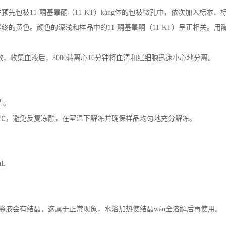
预先包被11-酮基睾酮（11-KT）kàng体的包被微孔中，依次加入标本、标
黄色。颜色的深浅和样品中的11-酮基睾酮（11-KT）呈正相关。用酶标
，收集血液后，3000转离心10分钟将血清和红细胞迅速小心地分离。
清。
20℃，避免反复冻融，在室温下解冻并确保样品均匀地充分解冻。
uL
缩洗涤液会有结晶，这属于正常现象，水浴加热使结晶wán全溶解后再使用。