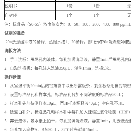
说明书
1份
1份
自封袋
1个
1个
注：标准品（S0-S5）浓度依次为：0、50、100、200、400、800 pg/m
试剂的准备
20×洗涤缓冲液的稀释：蒸馏水按1：20稀释，即1份的20×洗涤缓冲液
洗板方法
1. 手工洗板：甩尽孔内液体，每孔加满洗涤液，静置1min后甩尽孔
2. 自动洗板机：每孔注入洗液350μL，浸泡1min，洗板5次。
操作步骤
1. 从室温平衡20min后的铝箔袋中取出所需板条，剩余板条用自封袋
2. 设置标准品孔和样本孔，标准品孔各加不同浓度的标准品50μL；
3. 样本孔先加待测样本10μL，再加样本稀释液40μL；空白孔不加。
4. 除空白孔外，标准品孔和样本孔中每孔加入辣根过氧化物酶（HRP）标
5. 弃去液体，吸水纸上拍干，每孔加满洗涤液，静置1min，甩去洗
6. 每孔加入底物A、B各50μL，37℃避光孵育15min。