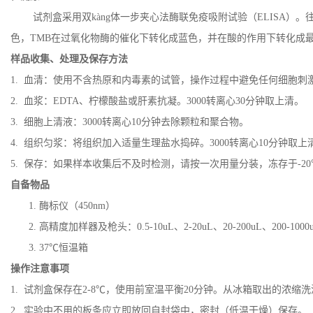
试剂盒采用双kàng体一步夹心法酶联免疫吸附试验（ELISA）。往
色，TMB在过氧化物酶的催化下转化成蓝色，并在酸的作用下转化成最终的
样品收集、处理及保存方法
1. 血清：使用不含热原和内毒素的试管，操作过程中避免任何细胞刺激
2. 血浆：EDTA、柠檬酸盐或肝素抗凝。3000转离心30分钟取上清。
3. 细胞上清液：3000转离心10分钟去除颗粒和聚合物。
4. 组织匀浆：将组织加入适量生理盐水捣碎。3000转离心10分钟取上
5. 保存：如果样本收集后不及时检测，请按一次用量分装，冻存于-
自备物品
1. 酶标仪（450nm）
2. 高精度加样器及枪头：0.5-10uL、2-20uL、20-200uL、200-1000
3. 37℃恒温箱
操作注意事项
1. 试剂盒保存在2-8℃，使用前室温平衡20分钟。从冰箱取出的浓
2. 实验中不用的板条应立即放回自封袋中，密封（低温干燥）保存。