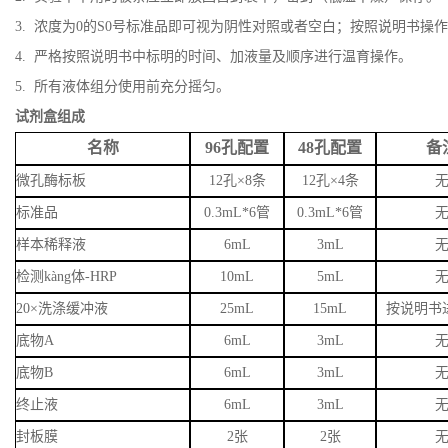
3. 浓度为0的S0号标准品即可视为阴性对照或者空白；按照说明书操
4. 严格按照说明书中标明的时间、加液量及顺序进行温育操作。
5. 所有液体组分使用前充分摇匀。
试剂盒组成
名称
96孔配置
48孔配置
备
微孔酶标板
12孔×8条
12孔×4条
标准品
0.3mL*6管
0.3mL*6管
样本稀释液
6
mL
3
mL
检测kàng体-HRP
10mL
5mL
20×洗涤缓冲液
25mL
15mL
按说明书
底物A
6mL
3mL
底物B
6mL
3mL
终止液
6mL
3mL
封板膜
2张
2张