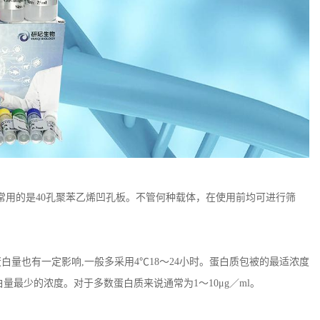
常用的是40孔聚苯乙烯凹孔板。不管何种载体，在使用前均可进行筛
蛋白量也有一定影响,一般多采用4℃18～24小时。蛋白质包被的最适浓度
白量最少的浓度。对于多数蛋白质来说通常为1～10μg／ml。