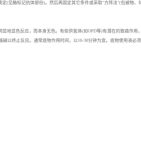
滴定(见酶标记抗体部份)。然后再固定其它条件或采取“方阵法”(包被物
显地显色反应，而本身无色。有些供氢体(如OPD等)有潜在的致癌作用
碱以终止反应。通常底物作用时间，以10-30分钟为宜。底物使用液必须