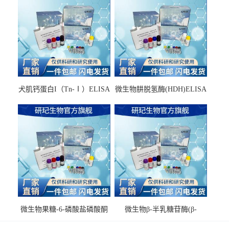
犬肌钙蛋白I（Tn-Ⅰ）ELISA
微生物肼脱氢酶(HDH)ELISA
试剂盒
试剂盒
微生物果糖-6-磷酸盐磷酸酮
微生物β-半乳糖苷酶(β-
酶(F6PPK)ELISA试剂盒
GAL)ELISA试剂盒