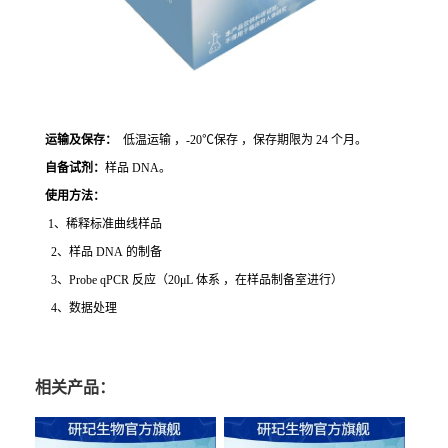
运输及保存：
低温运输 ，-20℃保存 ，保存期限为 24 个月。
自备试剂：
样品 DNA。
使用方法
：
1、稀释标准曲线样品
2、样品 DNA 的制备
3、Probe qPCR 反应（20μL 体系 ，在样品制备室进行）
4、数据处理
相关产品：