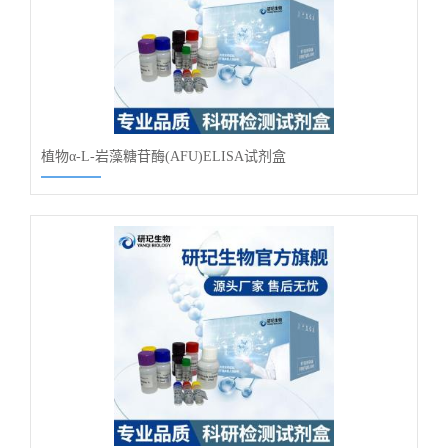
植物α-L-岩藻糖苷酶(AFU)ELISA试剂盒