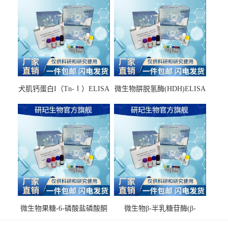
犬肌钙蛋白I（Tn-Ⅰ）ELISA
微生物肼脱氢酶(HDH)ELISA
试剂盒
试剂盒
微生物果糖-6-磷酸盐磷酸酮
微生物β-半乳糖苷酶(β-
酶(F6PPK)ELISA试剂盒
GAL)ELISA试剂盒