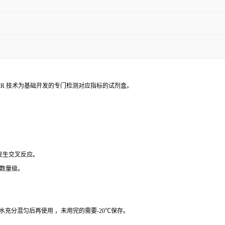
PCR 技术为基础开发的专门检测对应指标的试剂盒。
 发生交叉反应。
个数量级。
纯水充分混匀后再使用 ，未用完的需要-20℃保存。