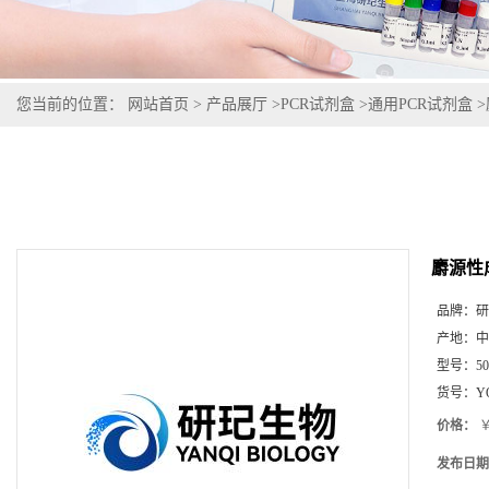
您当前的位置：
网站首页
>
产品展厅
>
PCR试剂盒
>
通用PCR试剂盒
>
麝源性
品牌：
研
产地：
中
型号：
5
货号：
Y
价格：
￥
发布日期