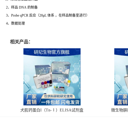
2、样品 DNA 的制备
3、Probe qPCR 反应（20μL 体系 ，在样品制备室进行）
4、数据处理
相关产品：
犬肌钙蛋白I（Tn-Ⅰ）ELISA试剂盒
微生物肼脱