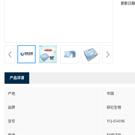
更新日期
产品详请
产地
中国
品牌
研玘生物
YQ-65419K
货号