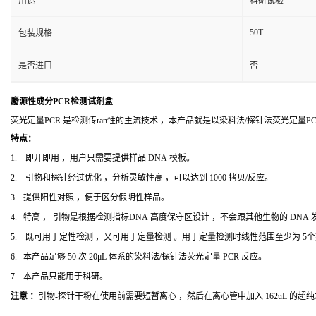
用途
科研试验
50T
包装规格
是否进口
否
麝源性成分PCR检测试剂盒
荧光定量PCR 是检测传ran性的主流技术 ，本产品就是以染料法/探针法荧光定量
特点：
1. 即开即用 ，用户只需要提供样品 DNA 模板。
2. 引物和探针经过优化 ，分析灵敏性高 ，可以达到 1000 拷贝/反应。
3. 提供阳性对照 ，便于区分假阴性样品。
4. 特高 ， 引物是根据检测指标DNA 高度保守区设计 ，不会跟其他生物的 DNA
5. 既可用于定性检测 ，又可用于定量检测 。用于定量检测时线性范围至少为 5
6. 本产品足够 50 次 20μL 体系的染料法/探针法荧光定量 PCR 反应。
7. 本产品只能用于科研。
注意 ：
引物-探针干粉在使用前需要短暂离心 ，然后在离心管中加入 162uL 的超