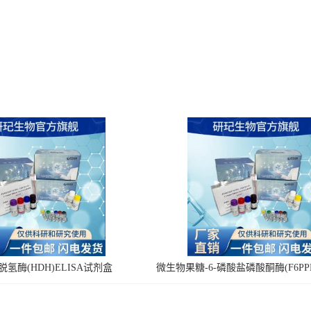
氢酶(HDH)ELISA试剂盒
微生物果糖-6-磷酸盐磷酸酮酶(F6PPK
剂盒