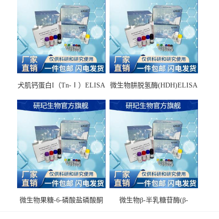
犬肌钙蛋白I（Tn-Ⅰ）ELISA
微生物肼脱氢酶(HDH)ELISA
试剂盒
试剂盒
微生物果糖-6-磷酸盐磷酸酮
微生物β-半乳糖苷酶(β-
酶(F6PPK)ELISA试剂盒
GAL)ELISA试剂盒