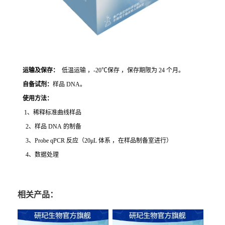
运输及保存：
低温运输 ，-20℃保存 ，保存期限为 24 个月。
自备试剂：
样品 DNA。
使用方法
：
1、稀释标准曲线样品
2、样品 DNA 的制备
3、Probe qPCR 反应（20μL 体系 ，在样品制备室进行）
4、数据处理
相关产品：