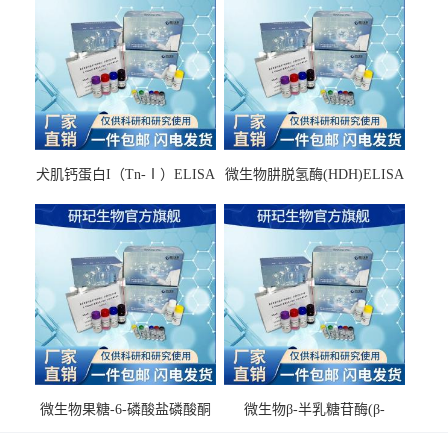
犬肌钙蛋白I（Tn-Ⅰ）ELISA
微生物肼脱氢酶(HDH)ELISA
试剂盒
试剂盒
微生物果糖-6-磷酸盐磷酸酮
微生物β-半乳糖苷酶(β-
酶(F6PPK)ELISA试剂盒
GAL)ELISA试剂盒