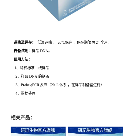
运输及保存：
低温运输 ，-20℃保存 ，保存期限为 24 个月。
自备试剂：
样品 DNA。
使用方法
：
1、稀释标准曲线样品
2、样品 DNA 的制备
3、Probe qPCR 反应（20μL 体系 ，在样品制备室进行）
4、数据处理
相关产品：