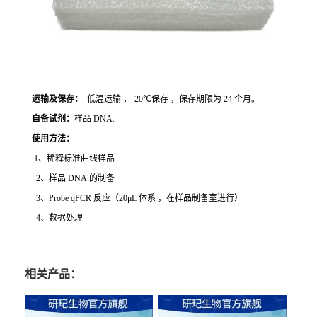
运输及保存：
低温运输 ，-20℃保存 ，保存期限为 24 个月。
自备试剂：
样品 DNA。
使用方法
：
1、稀释标准曲线样品
2、样品 DNA 的制备
3、Probe qPCR 反应（20μL 体系 ，在样品制备室进行）
4、数据处理
相关产品：