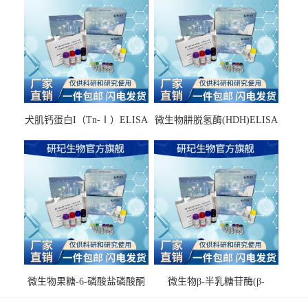
犬肌钙蛋白I（Tn-Ⅰ）ELISA
微生物肼脱氢酶(HDH)ELISA
试剂盒
试剂盒
微生物果糖-6-磷酸盐磷酸酮
微生物β-半乳糖苷酶(β-
酶(F6PPK)ELISA试剂盒
GAL)ELISA试剂盒