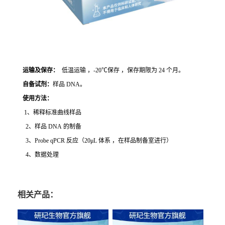
运输及保存：
低温运输 ，-20℃保存 ，保存期限为 24 个月。
自备试剂：
样品 DNA。
使用方法
：
1、稀释标准曲线样品
2、样品 DNA 的制备
3、Probe qPCR 反应（20μL 体系 ，在样品制备室进行）
4、数据处理
相关产品：