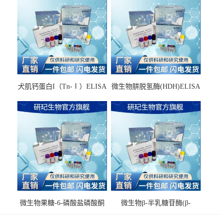
犬肌钙蛋白I（Tn-Ⅰ）ELISA
微生物肼脱氢酶(HDH)ELISA
试剂盒
试剂盒
微生物果糖-6-磷酸盐磷酸酮
微生物β-半乳糖苷酶(β-
酶(F6PPK)ELISA试剂盒
GAL)ELISA试剂盒