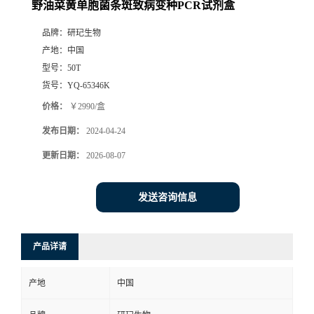
野油菜黄单胞菌条斑致病变种PCR试剂盒
品牌：
研玘生物
产地：
中国
型号：
50T
货号：
YQ-65346K
价格：
￥2990/盒
发布日期：
2024-04-24
更新日期：
2026-08-07
发送咨询信息
产品详请
产地
中国