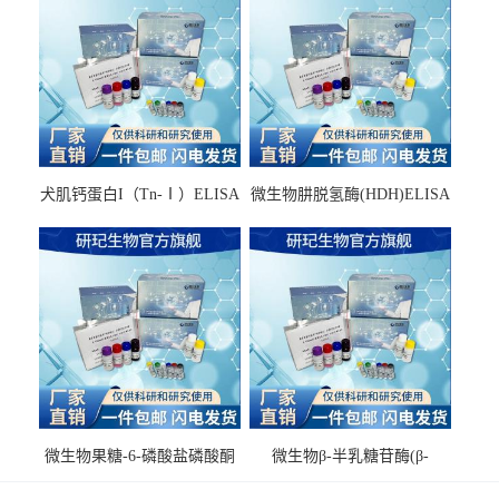
犬肌钙蛋白I（Tn-Ⅰ）ELISA
微生物肼脱氢酶(HDH)ELISA
试剂盒
试剂盒
微生物果糖-6-磷酸盐磷酸酮
微生物β-半乳糖苷酶(β-
酶(F6PPK)ELISA试剂盒
GAL)ELISA试剂盒