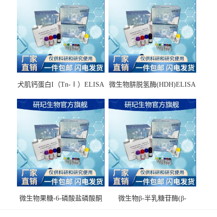
犬肌钙蛋白I（Tn-Ⅰ）ELISA
微生物肼脱氢酶(HDH)ELISA
试剂盒
试剂盒
微生物果糖-6-磷酸盐磷酸酮
微生物β-半乳糖苷酶(β-
酶(F6PPK)ELISA试剂盒
GAL)ELISA试剂盒