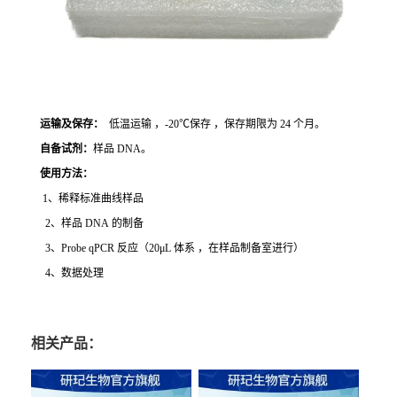
运输及保存：
低温运输 ，-20℃保存 ，保存期限为 24 个月。
自备试剂：
样品 DNA。
使用方法
：
1、稀释标准曲线样品
2、样品 DNA 的制备
3、Probe qPCR 反应（20μL 体系 ，在样品制备室进行）
4、数据处理
相关产品：