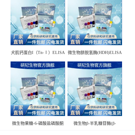
犬肌钙蛋白I（Tn-Ⅰ）ELISA
微生物肼脱氢酶(HDH)ELISA
试剂盒
试剂盒
微生物果糖-6-磷酸盐磷酸酮
微生物β-半乳糖苷酶(β-
酶(F6PPK)ELISA试剂盒
GAL)ELISA试剂盒