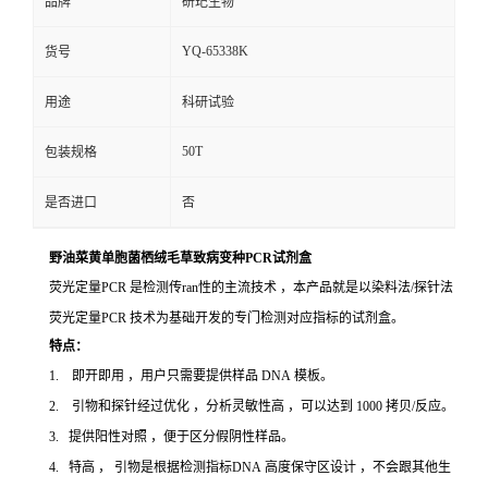
品牌
研玘生物
YQ-65338K
货号
用途
科研试验
50T
包装规格
是否进口
否
野油菜黄单胞菌栖绒毛草致病变种PCR试剂盒
荧光定量PCR 是检测传ran性的主流技术 ，本产品就是以染料法/探针法
荧光定量PCR 技术为基础开发的专门检测对应指标的试剂盒。
特点：
1. 即开即用 ，用户只需要提供样品 DNA 模板。
2. 引物和探针经过优化 ，分析灵敏性高 ，可以达到 1000 拷贝/反应。
3. 提供阳性对照 ，便于区分假阴性样品。
4. 特高 ， 引物是根据检测指标DNA 高度保守区设计 ，不会跟其他生