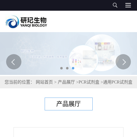
您当前的位置：
网站首页
>
产品展厅
>
PCR试剂盒
>
通用PCR试剂盒
>
野油菜黄单胞菌栖绒毛草致病变种PCR试剂盒
产品展厅