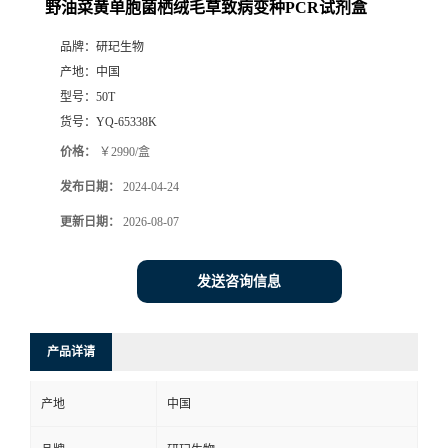
野油菜黄单胞菌栖绒毛草致病变种PCR试剂盒
品牌：
研玘生物
产地：
中国
型号：
50T
货号：
YQ-65338K
价格：
￥2990/盒
发布日期：
2024-04-24
更新日期：
2026-08-07
发送咨询信息
产品详请
产地
中国