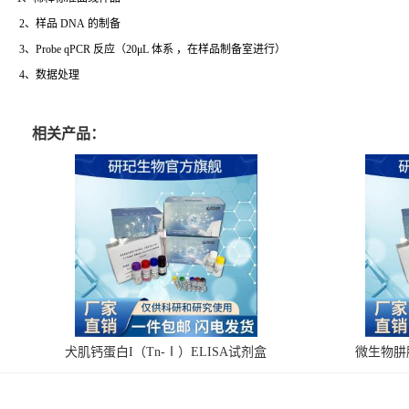
2、样品 DNA 的制备
3、Probe qPCR 反应（20μL 体系 ，在样品制备室进行）
4、数据处理
相关产品：
犬肌钙蛋白I（Tn-Ⅰ）ELISA试剂盒
微生物肼脱