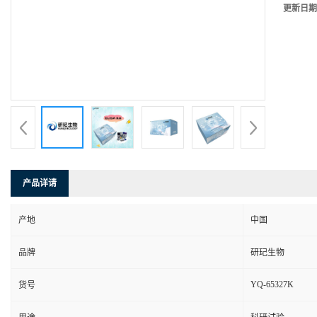
更新日期
产品详请
产地
中国
品牌
研玘生物
YQ-65327K
货号