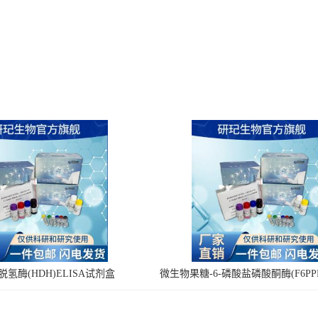
氢酶(HDH)ELISA试剂盒
微生物果糖-6-磷酸盐磷酸酮酶(F6PPK
剂盒