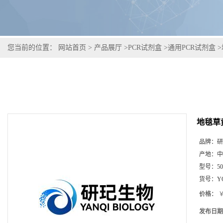
您当前的位置：
网站首页
>
产品展厅
>
PCR试剂盒
>
通用PCR试剂盒
>
地毯草
品牌：
研
产地：
中
型号：
5
货号：
Y
价格：
￥
发布日期