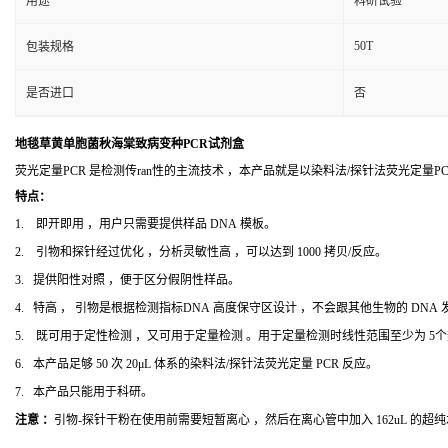
用途
科研试验
50T
包装规格
是否进口
否
地毯草黄单胞菌秋海棠致病变种PCR试剂盒
荧光定量PCR 是检测传ran性的主流技术 ，本产品就是以染料法/探针法荧光定量
特点：
1. 即开即用 ，用户只需要提供样品 DNA 模板。
2. 引物和探针经过优化 ，分析灵敏性高 ，可以达到 1000 拷贝/反应。
3. 提供阳性对照 ，便于区分假阴性样品。
4. 特高 ， 引物是根据检测指标DNA 高度保守区设计 ，不会跟其他生物的 DNA
5. 既可用于定性检测 ，又可用于定量检测 。用于定量检测时线性范围至少为 5
6. 本产品足够 50 次 20μL 体系的染料法/探针法荧光定量 PCR 反应。
7. 本产品只能用于科研。
注意 ：
引物-探针干粉在使用前需要短暂离心 ，然后在离心管中加入 162uL 的超