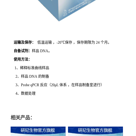
运输及保存：
低温运输 ，-20℃保存 ，保存期限为 24 个月。
自备试剂：
样品 DNA。
使用方法
：
1、稀释标准曲线样品
2、样品 DNA 的制备
3、Probe qPCR 反应（20μL 体系 ，在样品制备室进行）
4、数据处理
相关产品：