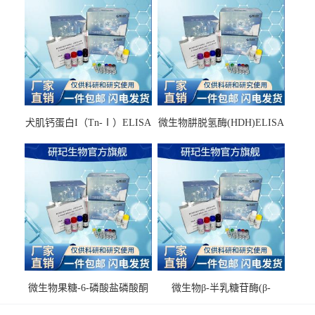
犬肌钙蛋白I（Tn-Ⅰ）ELISA
微生物肼脱氢酶(HDH)ELISA
试剂盒
试剂盒
微生物果糖-6-磷酸盐磷酸酮
微生物β-半乳糖苷酶(β-
酶(F6PPK)ELISA试剂盒
GAL)ELISA试剂盒