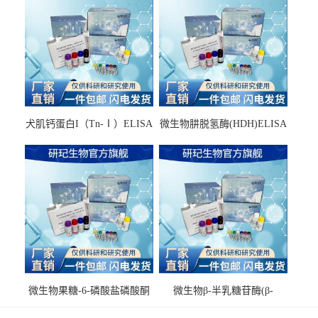
犬肌钙蛋白I（Tn-Ⅰ）ELISA
微生物肼脱氢酶(HDH)ELISA
试剂盒
试剂盒
微生物果糖-6-磷酸盐磷酸酮
微生物β-半乳糖苷酶(β-
酶(F6PPK)ELISA试剂盒
GAL)ELISA试剂盒