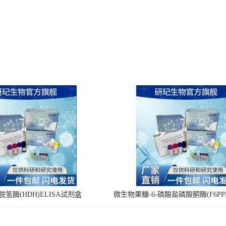
氢酶(HDH)ELISA试剂盒
微生物果糖-6-磷酸盐磷酸酮酶(F6PPK
剂盒