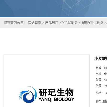
您当前的位置：
网站首页
>
产品展厅
>
PCR试剂盒
>
通用PCR试剂盒
>
小麦矮
品牌：
研
产地：
中
型号：
5
货号：
Y
价格：
￥
发布日期