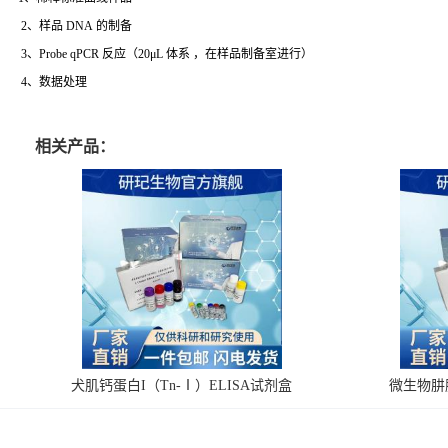
2、样品 DNA 的制备
3、Probe qPCR 反应（20μL 体系 ，在样品制备室进行）
4、数据处理
相关产品：
犬肌钙蛋白I（Tn-Ⅰ）ELISA试剂盒
微生物肼脱