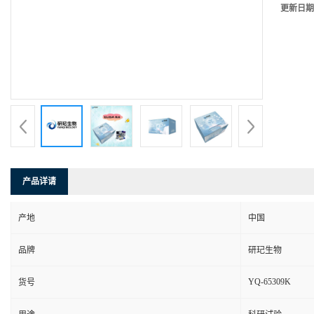
更新日期
产品详请
产地
中国
品牌
研玘生物
YQ-65309K
货号