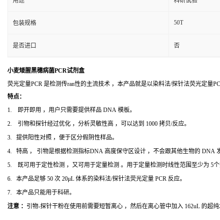
用途
科研试验
50T
包装规格
是否进口
否
小麦矮腥黑穗病菌PCR试剂盒
荧光定量PCR 是检测传ran性的主流技术 ，本产品就是以染料法/探针法荧光定量
特点：
1. 即开即用 ，用户只需要提供样品 DNA 模板。
2. 引物和探针经过优化 ，分析灵敏性高 ，可以达到 1000 拷贝/反应。
3. 提供阳性对照 ，便于区分假阴性样品。
4. 特高 ， 引物是根据检测指标DNA 高度保守区设计 ，不会跟其他生物的 DNA
5. 既可用于定性检测 ，又可用于定量检测 。用于定量检测时线性范围至少为 5
6. 本产品足够 50 次 20μL 体系的染料法/探针法荧光定量 PCR 反应。
7. 本产品只能用于科研。
注意 ：
引物-探针干粉在使用前需要短暂离心 ，然后在离心管中加入 162uL 的超