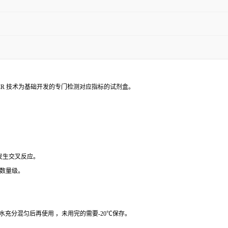
PCR 技术为基础开发的专门检测对应指标的试剂盒。
 发生交叉反应。
个数量级。
纯水充分混匀后再使用 ，未用完的需要-20℃保存。