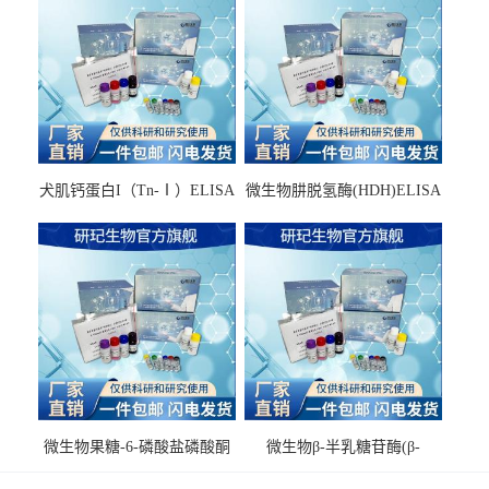
犬肌钙蛋白I（Tn-Ⅰ）ELISA
微生物肼脱氢酶(HDH)ELISA
试剂盒
试剂盒
微生物果糖-6-磷酸盐磷酸酮
微生物β-半乳糖苷酶(β-
酶(F6PPK)ELISA试剂盒
GAL)ELISA试剂盒