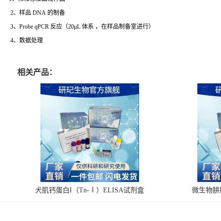
2、样品 DNA 的制备
3、Probe qPCR 反应（20μL 体系 ，在样品制备室进行）
4、数据处理
相关产品：
犬肌钙蛋白I（Tn-Ⅰ）ELISA试剂盒
微生物肼脱