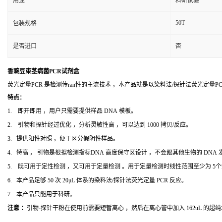
用途
科研试验
50T
包装规格
是否进口
否
香豌豆束茎病菌PCR试剂盒
荧光定量PCR 是检测传ran性的主流技术 ，本产品就是以染料法/探针法荧光定量
特点：
1. 即开即用 ，用户只需要提供样品 DNA 模板。
2. 引物和探针经过优化 ，分析灵敏性高 ，可以达到 1000 拷贝/反应。
3. 提供阳性对照 ，便于区分假阴性样品。
4. 特高 ， 引物是根据检测指标DNA 高度保守区设计 ，不会跟其他生物的 DNA
5. 既可用于定性检测 ，又可用于定量检测 。用于定量检测时线性范围至少为 5
6. 本产品足够 50 次 20μL 体系的染料法/探针法荧光定量 PCR 反应。
7. 本产品只能用于科研。
注意 ：
引物-探针干粉在使用前需要短暂离心 ，然后在离心管中加入 162uL 的超