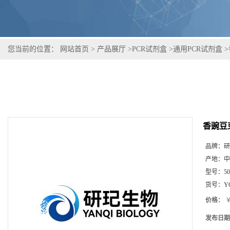
您当前的位置：
网站首页
>
产品展厅
>
PCR试剂盒
>
通用PCR试剂盒
>
香豌豆
品牌：
研
产地：
中
型号：
5
货号：
Y
价格：
￥
发布日期