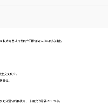
PCR 技术为基础开发的专门检测对应指标的试剂盒。
 发生交叉反应。
个数量级。
纯水充分混匀后再使用 ，未用完的需要-20℃保存。