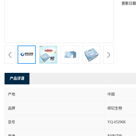
更新日期
产品详请
产地
中国
品牌
研玘生物
YQ-65296K
货号