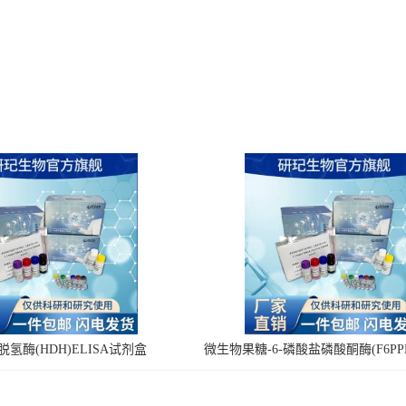
氢酶(HDH)ELISA试剂盒
微生物果糖-6-磷酸盐磷酸酮酶(F6PPK
剂盒