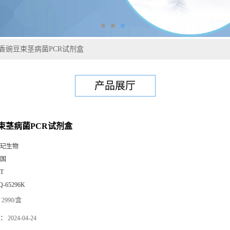
香豌豆束茎病菌PCR试剂盒
产品展厅
束茎病菌PCR试剂盒
玘生物
国
0T
Q-65296K
2990/盒
：
2024-04-24