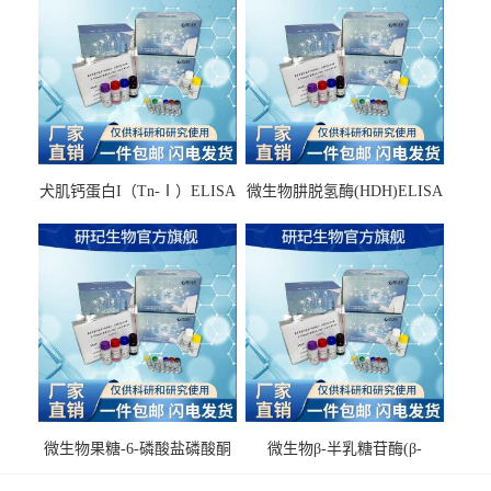
犬肌钙蛋白I（Tn-Ⅰ）ELISA
微生物肼脱氢酶(HDH)ELISA
试剂盒
试剂盒
微生物果糖-6-磷酸盐磷酸酮
微生物β-半乳糖苷酶(β-
酶(F6PPK)ELISA试剂盒
GAL)ELISA试剂盒