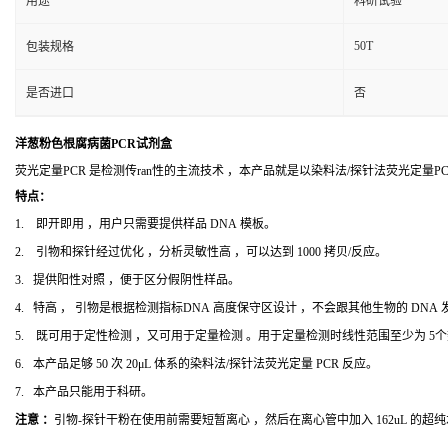
用途
科研试验
50T
包装规格
是否进口
否
洋葱粉色根腐病菌PCR试剂盒
荧光定量PCR 是检测传ran性的主流技术 ，本产品就是以染料法/探针法荧光定量
特点：
1. 即开即用 ，用户只需要提供样品 DNA 模板。
2. 引物和探针经过优化 ，分析灵敏性高 ，可以达到 1000 拷贝/反应。
3. 提供阳性对照 ，便于区分假阴性样品。
4. 特高 ， 引物是根据检测指标DNA 高度保守区设计 ，不会跟其他生物的 DNA
5. 既可用于定性检测 ，又可用于定量检测 。用于定量检测时线性范围至少为 5
6. 本产品足够 50 次 20μL 体系的染料法/探针法荧光定量 PCR 反应。
7. 本产品只能用于科研。
注意 ：
引物-探针干粉在使用前需要短暂离心 ，然后在离心管中加入 162uL 的超