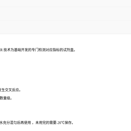
PCR 技术为基础开发的专门检测对应指标的试剂盒。
 发生交叉反应。
个数量级。
纯水充分混匀后再使用 ，未用完的需要-20℃保存。