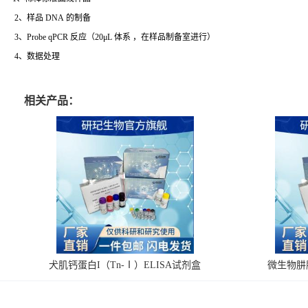
2、样品 DNA 的制备
3、Probe qPCR 反应（20μL 体系 ，在样品制备室进行）
4、数据处理
相关产品：
犬肌钙蛋白I（Tn-Ⅰ）ELISA试剂盒
微生物肼脱