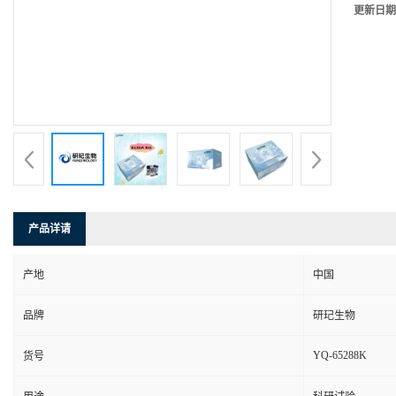
更新日期
产品详请
产地
中国
品牌
研玘生物
YQ-65288K
货号