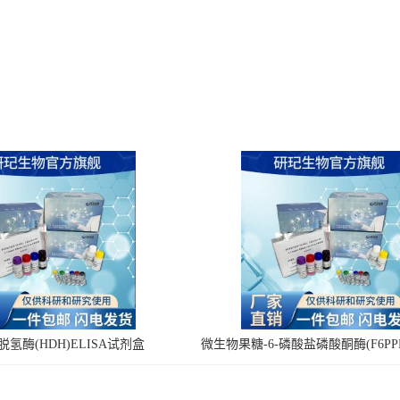
氢酶(HDH)ELISA试剂盒
微生物果糖-6-磷酸盐磷酸酮酶(F6PPK
剂盒