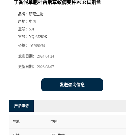
丁香假单胞杆菌烟草致病变种PCR试剂盒
品牌：
研玘生物
产地：
中国
型号：
50T
货号：
YQ-65280K
价格：
￥2990/盒
发布日期：
2024-04-24
更新日期：
2026-08-07
发送咨询信息
产品详请
产地
中国