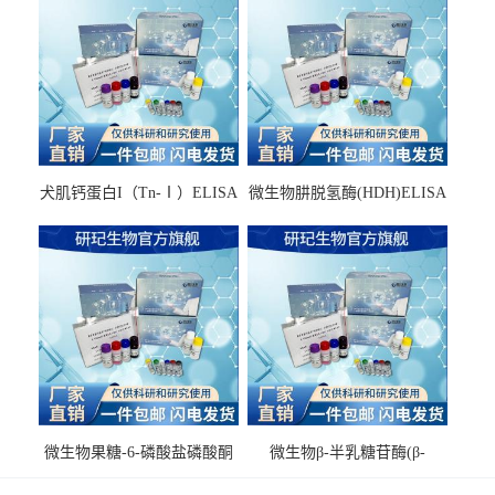
犬肌钙蛋白I（Tn-Ⅰ）ELISA
微生物肼脱氢酶(HDH)ELISA
试剂盒
试剂盒
微生物果糖-6-磷酸盐磷酸酮
微生物β-半乳糖苷酶(β-
酶(F6PPK)ELISA试剂盒
GAL)ELISA试剂盒